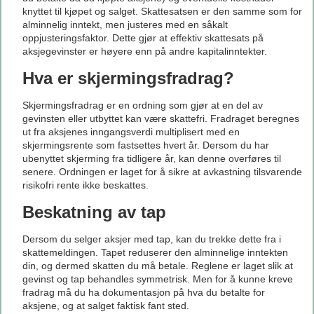
knyttet til kjøpet og salget. Skattesatsen er den samme som for
alminnelig inntekt, men justeres med en såkalt
oppjusteringsfaktor. Dette gjør at effektiv skattesats på
aksjegevinster er høyere enn på andre kapitalinntekter.
Hva er skjermingsfradrag?
Skjermingsfradrag er en ordning som gjør at en del av
gevinsten eller utbyttet kan være skattefri. Fradraget beregnes
ut fra aksjenes inngangsverdi multiplisert med en
skjermingsrente som fastsettes hvert år. Dersom du har
ubenyttet skjerming fra tidligere år, kan denne overføres til
senere. Ordningen er laget for å sikre at avkastning tilsvarende
risikofri rente ikke beskattes.
Beskatning av tap
Dersom du selger aksjer med tap, kan du trekke dette fra i
skattemeldingen. Tapet reduserer den alminnelige inntekten
din, og dermed skatten du må betale. Reglene er laget slik at
gevinst og tap behandles symmetrisk. Men for å kunne kreve
fradrag må du ha dokumentasjon på hva du betalte for
aksjene, og at salget faktisk fant sted.