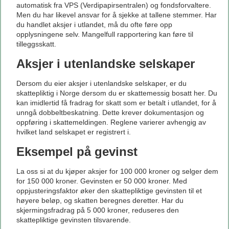
automatisk fra VPS (Verdipapirsentralen) og fondsforvaltere.
Men du har likevel ansvar for å sjekke at tallene stemmer. Har
du handlet aksjer i utlandet, må du ofte føre opp
opplysningene selv. Mangelfull rapportering kan føre til
tilleggsskatt.
Aksjer i utenlandske selskaper
Dersom du eier aksjer i utenlandske selskaper, er du
skattepliktig i Norge dersom du er skattemessig bosatt her. Du
kan imidlertid få fradrag for skatt som er betalt i utlandet, for å
unngå dobbeltbeskatning. Dette krever dokumentasjon og
oppføring i skattemeldingen. Reglene varierer avhengig av
hvilket land selskapet er registrert i.
Eksempel på gevinst
La oss si at du kjøper aksjer for 100 000 kroner og selger dem
for 150 000 kroner. Gevinsten er 50 000 kroner. Med
oppjusteringsfaktor øker den skattepliktige gevinsten til et
høyere beløp, og skatten beregnes deretter. Har du
skjermingsfradrag på 5 000 kroner, reduseres den
skattepliktige gevinsten tilsvarende.