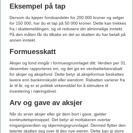
Eksempel på tap
Dersom du kjøper fondsandeler for 200 000 kroner og selger
for 150 000, har du et tap på 50 000 kroner. Dette kan trekkes
fra i skattemeldingen, og vil redusere din alminnelige inntekt.
På den måten får du tilbake en del av skatten du har betalt på
annen inntekt.
Formuesskatt
Aksjer og fond inngår i formuesgrunnlaget ditt. Verdien per 31.
desember rapporteres inn, og det gis en verdsettelsesrabatt
for aksjer og aksjefond. Dette betyr at aksjeformue beskattes
lavere enn bankinnskudd eller eiendom. Rabatten varierer fra
år til år, og er et politisk virkemiddel for å stimulere til
investering i næringslivet.
Arv og gave av aksjer
Når du arver aksjer eller gir dem bort i gave, gjelder
kontinuitetsprinsippet. Det betyr at mottakeren overtar
inngangsverdien og skjermingsgrunnlaget. Dermed flytter den
latente skatten seg over til den nye eieren. Dette kan gi store