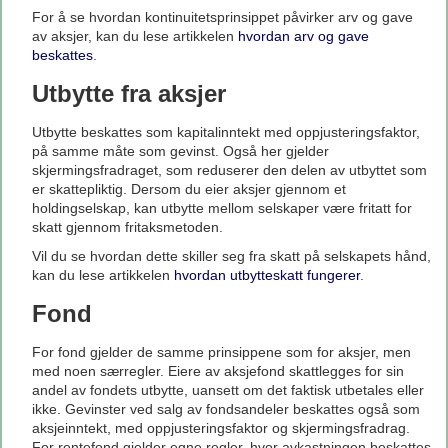
For å se hvordan kontinuitetsprinsippet påvirker arv og gave
av aksjer, kan du lese artikkelen
hvordan arv og gave
beskattes
.
Utbytte fra aksjer
Utbytte beskattes som kapitalinntekt med oppjusteringsfaktor,
på samme måte som gevinst. Også her gjelder
skjermingsfradraget, som reduserer den delen av utbyttet som
er skattepliktig. Dersom du eier aksjer gjennom et
holdingselskap, kan utbytte mellom selskaper være fritatt for
skatt gjennom fritaksmetoden.
Vil du se hvordan dette skiller seg fra skatt på selskapets hånd,
kan du lese artikkelen
hvordan utbytteskatt fungerer
.
Fond
For fond gjelder de samme prinsippene som for aksjer, men
med noen særregler. Eiere av aksjefond skattlegges for sin
andel av fondets utbytte, uansett om det faktisk utbetales eller
ikke. Gevinster ved salg av fondsandeler beskattes også som
aksjeinntekt, med oppjusteringsfaktor og skjermingsfradrag.
For rentefond gjelder egne regler, hvor avkastningen beskattes