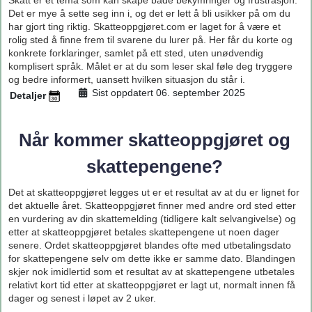
Skatt er et tema som kan skape både bekymringer og frustrasjon.
Det er mye å sette seg inn i, og det er lett å bli usikker på om du
har gjort ting riktig. Skatteoppgjøret.com er laget for å være et
rolig sted å finne frem til svarene du lurer på. Her får du korte og
konkrete forklaringer, samlet på ett sted, uten unødvendig
komplisert språk. Målet er at du som leser skal føle deg tryggere
og bedre informert, uansett hvilken situasjon du står i.
Sist oppdatert 06. september 2025
Detaljer
Når kommer skatteoppgjøret og
skattepengene?
Det at skatteoppgjøret legges ut er et resultat av at du er lignet for
det aktuelle året. Skatteoppgjøret finner med andre ord sted etter
en vurdering av din skattemelding (tidligere kalt selvangivelse) og
etter at skatteoppgjøret betales skattepengene ut noen dager
senere. Ordet skatteoppgjøret blandes ofte med utbetalingsdato
for skattepengene selv om dette ikke er samme dato. Blandingen
skjer nok imidlertid som et resultat av at skattepengene utbetales
relativt kort tid etter at skatteoppgjøret er lagt ut, normalt innen få
dager og senest i løpet av 2 uker.