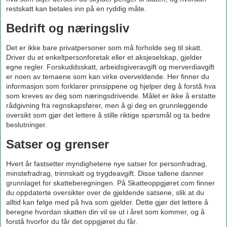
restskatt kan betales inn på en ryddig måte.
Bedrift og næringsliv
Det er ikke bare privatpersoner som må forholde seg til skatt.
Driver du et enkeltpersonforetak eller et aksjeselskap, gjelder
egne regler. Forskuddsskatt, arbeidsgiveravgift og merverdiavgift
er noen av temaene som kan virke overveldende. Her finner du
informasjon som forklarer prinsippene og hjelper deg å forstå hva
som kreves av deg som næringsdrivende. Målet er ikke å erstatte
rådgivning fra regnskapsfører, men å gi deg en grunnleggende
oversikt som gjør det lettere å stille riktige spørsmål og ta bedre
beslutninger.
Satser og grenser
Hvert år fastsetter myndighetene nye satser for personfradrag,
minstefradrag, trinnskatt og trygdeavgift. Disse tallene danner
grunnlaget for skatteberegningen. På Skatteoppgjøret.com finner
du oppdaterte oversikter over de gjeldende satsene, slik at du
alltid kan følge med på hva som gjelder. Dette gjør det lettere å
beregne hvordan skatten din vil se ut i året som kommer, og å
forstå hvorfor du får det oppgjøret du får.