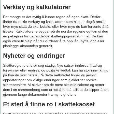
Verktøy og kalkulatorer
For mange er det nyttig å kunne regne på egen skatt. Derfor
finner du enkle verktøy og kalkulatorer som hjelper deg å anslå
hvor mye skatt du skal betale, eller hvor mye du kan forvente å få
tilbake. Kalkulatorene bygger på de norske reglene og kan gi deg
en pekepinn før det endelige skatteoppgjøret kommer. De kan
også være til hjelp når du vurderer å ta opp lån, bytte jobb eller
planlegge økonomien generelt.
Nyheter og endringer
Skattereglene endrer seg stadig. Nye satser innføres, fradrag
forsvinner eller endres, og politiske vedtak kan ha stor innvirkning
på hva du skal betale. På dette nettstedet finner du jevnlig
oppdateringer om viktige endringer som gjelder for norske
skattebetalere. Vi skriver om de mest aktuelle sakene og setter
dem i en sammenheng som er lett å forstå, slik at du slipper å lete
gjennom lange dokumenter fra myndighetene.
Et sted å finne ro i skattekaoset