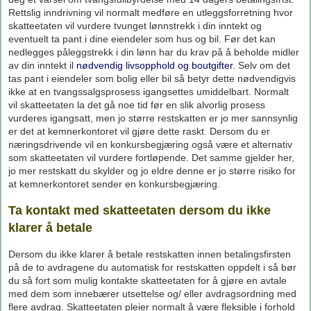
Rettslig inndrivning vil normalt medføre en utleggsforretning hvor
skatteetaten vil vurdere tvunget lønnstrekk i din inntekt og
eventuelt ta pant i dine eiendeler som hus og bil. Før det kan
nedlegges påleggstrekk i din lønn har du krav på å beholde midler
av din inntekt il
nødvendig livsopphold og boutgifter
. Selv om det
tas pant i eiendeler som bolig eller bil så betyr dette nødvendigvis
ikke at en tvangssalgsprosess igangsettes umiddelbart. Normalt
vil skatteetaten la det gå noe tid før en slik alvorlig prosess
vurderes igangsatt, men jo større restskatten er jo mer sannsynlig
er det at kemnerkontoret vil gjøre dette raskt. Dersom du er
næringsdrivende vil en konkursbegjæring også være et alternativ
som skatteetaten vil vurdere fortløpende. Det samme gjelder her,
jo mer restskatt du skylder og jo eldre denne er jo større risiko for
at kemnerkontoret sender en konkursbegjæring.
Ta kontakt med skatteetaten dersom du ikke
klarer å betale
Dersom du ikke klarer å betale restskatten innen betalingsfirsten
på de to avdragene du automatisk for restskatten oppdelt i så bør
du så fort som mulig kontakte skatteetaten for å gjøre en avtale
med dem som innebærer utsettelse og/ eller avdragsordning med
flere avdrag. Skatteetaten pleier normalt å være fleksible i forhold