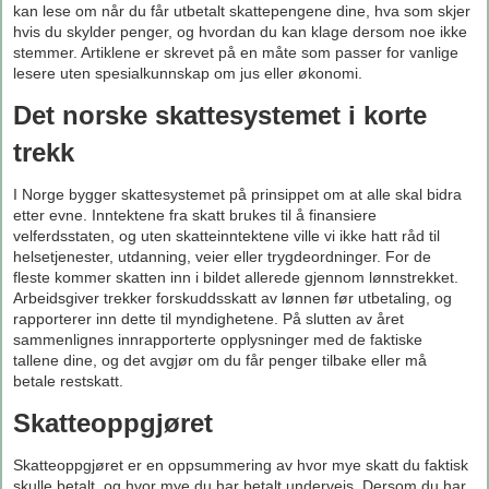
kan lese om når du får utbetalt skattepengene dine, hva som skjer
hvis du skylder penger, og hvordan du kan klage dersom noe ikke
stemmer. Artiklene er skrevet på en måte som passer for vanlige
lesere uten spesialkunnskap om jus eller økonomi.
Det norske skattesystemet i korte
trekk
I Norge bygger skattesystemet på prinsippet om at alle skal bidra
etter evne. Inntektene fra skatt brukes til å finansiere
velferdsstaten, og uten skatteinntektene ville vi ikke hatt råd til
helsetjenester, utdanning, veier eller trygdeordninger. For de
fleste kommer skatten inn i bildet allerede gjennom lønnstrekket.
Arbeidsgiver trekker forskuddsskatt av lønnen før utbetaling, og
rapporterer inn dette til myndighetene. På slutten av året
sammenlignes innrapporterte opplysninger med de faktiske
tallene dine, og det avgjør om du får penger tilbake eller må
betale restskatt.
Skatteoppgjøret
Skatteoppgjøret er en oppsummering av hvor mye skatt du faktisk
skulle betalt, og hvor mye du har betalt underveis. Dersom du har