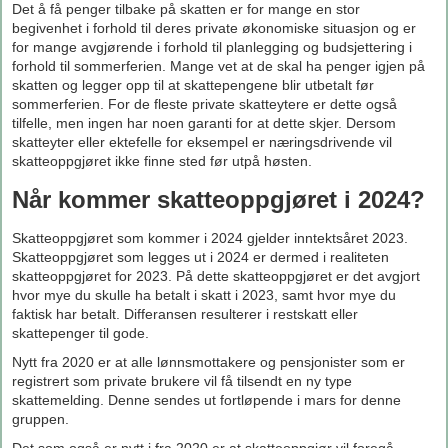
Det å få penger tilbake på skatten er for mange en stor
begivenhet i forhold til deres private økonomiske situasjon og er
for mange avgjørende i forhold til planlegging og budsjettering i
forhold til sommerferien. Mange vet at de skal ha penger igjen på
skatten og legger opp til at skattepengene blir utbetalt før
sommerferien. For de fleste private skatteytere er dette også
tilfelle, men ingen har noen garanti for at dette skjer. Dersom
skatteyter eller ektefelle for eksempel er næringsdrivende vil
skatteoppgjøret ikke finne sted før utpå høsten.
Når kommer skatteoppgjøret i 2024?
Skatteoppgjøret som kommer i 2024 gjelder inntektsåret 2023.
Skatteoppgjøret som legges ut i 2024 er dermed i realiteten
skatteoppgjøret for 2023. På dette skatteoppgjøret er det avgjort
hvor mye du skulle ha betalt i skatt i 2023, samt hvor mye du
faktisk har betalt. Differansen resulterer i restskatt eller
skattepenger til gode.
Nytt fra 2020 er at alle lønnsmottakere og pensjonister som er
registrert som private brukere vil få tilsendt en ny type
skattemelding. Denne sendes ut fortløpende i mars for denne
gruppen.