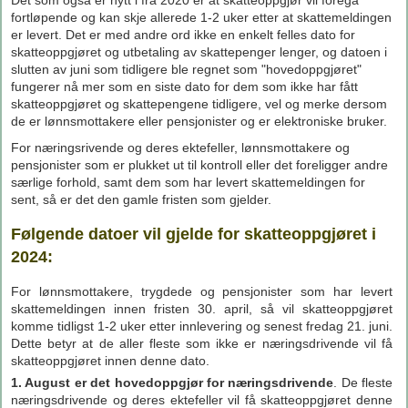
Det som også er nytt i fra 2020 er at skatteoppgjør vil foregå
fortløpende og kan skje allerede 1-2 uker etter at skattemeldingen
er levert. Det er med andre ord ikke en enkelt felles dato for
skatteoppgjøret og utbetaling av skattepenger lenger, og datoen i
slutten av juni som tidligere ble regnet som "hovedoppgjøret"
fungerer nå mer som en siste dato for dem som ikke har fått
skatteoppgjøret og skattepengene tidligere, vel og merke dersom
de er lønnsmottakere eller pensjonister og er elektroniske bruker.
For næringsrivende og deres ektefeller, lønnsmottakere og
pensjonister som er plukket ut til kontroll eller det foreligger andre
særlige forhold, samt dem som har levert skattemeldingen for
sent, så er det den gamle fristen som gjelder.
Følgende datoer vil gjelde for skatteoppgjøret i
2024:
For lønnsmottakere, trygdede og pensjonister som har levert
skattemeldingen innen fristen 30. april, så vil skatteoppgjøret
komme tidligst 1-2 uker etter innlevering og senest fredag 21. juni.
Dette betyr at de aller fleste som ikke er næringsdrivende vil få
skatteoppgjøret innen denne dato.
1. August er det hovedoppgjør for næringsdrivende
. De fleste
næringsdrivende og deres ektefeller vil få skatteoppgjøret denne