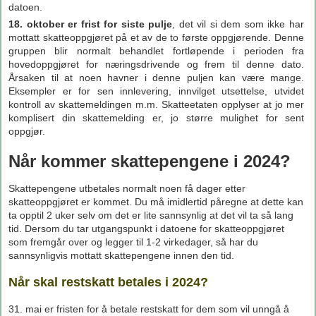
datoen.
18. oktober er frist for siste pulje
, det vil si dem som ikke har
mottatt skatteoppgjøret på et av de to første oppgjørende. Denne
gruppen blir normalt behandlet fortløpende i perioden fra
hovedoppgjøret for næringsdrivende og frem til denne dato.
Årsaken til at noen havner i denne puljen kan være mange.
Eksempler er for sen innlevering, innvilget utsettelse, utvidet
kontroll av skattemeldingen m.m. Skatteetaten opplyser at jo mer
komplisert din skattemelding er, jo større mulighet for sent
oppgjør.
Når kommer skattepengene i 2024?
Skattepengene utbetales normalt noen få dager etter
skatteoppgjøret er kommet. Du må imidlertid påregne at dette kan
ta opptil 2 uker selv om det er lite sannsynlig at det vil ta så lang
tid. Dersom du tar utgangspunkt i datoene for skatteoppgjøret
som fremgår over og legger til 1-2 virkedager, så har du
sannsynligvis mottatt skattepengene innen den tid.
Når skal restskatt betales i 2024?
31. mai er fristen for å betale restskatt for dem som vil unngå å