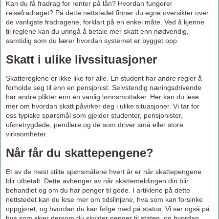
Kan du få fradrag for renter på lån? Hvordan fungerer
reisefradraget? På dette nettstedet finner du egne oversikter over
de vanligste fradragene, forklart på en enkel måte. Ved å kjenne
til reglene kan du unngå å betale mer skatt enn nødvendig,
samtidig som du lærer hvordan systemet er bygget opp.
Skatt i ulike livssituasjoner
Skattereglene er ikke like for alle. En student har andre regler å
forholde seg til enn en pensjonist. Selvstendig næringsdrivende
har andre plikter enn en vanlig lønnsmottaker. Her kan du lese
mer om hvordan skatt påvirker deg i ulike situasjoner. Vi tar for
oss typiske spørsmål som gjelder studenter, pensjonister,
uføretrygdede, pendlere og de som driver små eller store
virksomheter.
Når får du skattepengene?
Et av de mest stilte spørsmålene hvert år er når skattepengene
blir utbetalt. Dette avhenger av når skattemeldingen din blir
behandlet og om du har penger til gode. I artiklene på dette
nettstedet kan du lese mer om tidslinjene, hva som kan forsinke
oppgjøret, og hvordan du kan følge med på status. Vi ser også på
hva som skjer dersom du skylder penger til staten, og hvordan