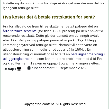
til dette og du unngår unødvendige ekstra gebyrer dersom det blir
igangsatt rettslige skritt.
Hva koster det å betale restskatten for sent?
Fra forfallsdato og frem til restskatten er betalt påløper det en
årlig forsinkelsesrente
(for tiden 12,50 prosent) på den enhver tid
resterende restskatt. Dette gjelder uansett om du inngår avtale
eller ikke. Ved purring påløper purregebyr på kr 35,-. I tillegg
kommer gebyrer ved rettslige skritt. Normalt vil dette være en
utleggsforretning som medfører et gebyr på kr 1504,-. En
utleggsforretning vil normalt også føre til en
betalingsanmerkning i
utleggsregisteret
, noe som kan medføre problemer med å få lån
og kreditter frem til saken er oppgjort og anmerkningen slettes.
Sist oppdatert 06. september 2025
Detaljer
Copyrighted content. All Rights Reserved.