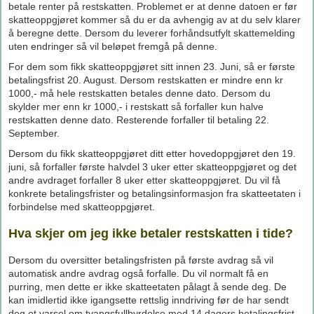
betale renter på restskatten. Problemet er at denne datoen er før
skatteoppgjøret kommer så du er da avhengig av at du selv klarer
å beregne dette. Dersom du leverer forhåndsutfylt skattemelding
uten endringer så vil beløpet fremgå på denne.
For dem som fikk skatteoppgjøret sitt innen 23. Juni, så er første
betalingsfrist 20. August. Dersom restskatten er mindre enn kr
1000,- må hele restskatten betales denne dato. Dersom du
skylder mer enn kr 1000,- i restskatt så forfaller kun halve
restskatten denne dato. Resterende forfaller til betaling 22.
September.
Dersom du fikk skatteoppgjøret ditt etter hovedoppgjøret den 19.
juni, så forfaller første halvdel 3 uker etter skatteoppgjøret og det
andre avdraget forfaller 8 uker etter skatteoppgjøret. Du vil få
konkrete betalingsfrister og betalingsinformasjon fra skatteetaten i
forbindelse med skatteoppgjøret.
Hva skjer om jeg ikke betaler restskatten i tide?
Dersom du oversitter betalingsfristen på første avdrag så vil
automatisk andre avdrag også forfalle. Du vil normalt få en
purring, men dette er ikke skatteetaten pålagt å sende deg. De
kan imidlertid ikke igangsette rettslig inndriving før de har sendt
deg et varsel om tvangsfullbyrdelse med 14 dagers betalingsfrist.