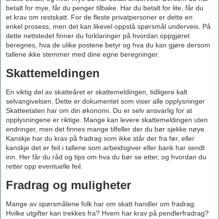
betalt for mye, får du penger tilbake. Har du betalt for lite, får du
et krav om restskatt. For de fleste privatpersoner er dette en
enkel prosess, men det kan likevel oppstå spørsmål underveis. På
dette nettstedet finner du forklaringer på hvordan oppgjøret
beregnes, hva de ulike postene betyr og hva du kan gjøre dersom
tallene ikke stemmer med dine egne beregninger.
Skattemeldingen
En viktig del av skatteåret er skattemeldingen, tidligere kalt
selvangivelsen. Dette er dokumentet som viser alle opplysninger
Skatteetaten har om din økonomi. Du er selv ansvarlig for at
opplysningene er riktige. Mange kan levere skattemeldingen uten
endringer, men det finnes mange tilfeller der du bør sjekke nøye.
Kanskje har du krav på fradrag som ikke står der fra før, eller
kanskje det er feil i tallene som arbeidsgiver eller bank har sendt
inn. Her får du råd og tips om hva du bør se etter, og hvordan du
retter opp eventuelle feil.
Fradrag og muligheter
Mange av spørsmålene folk har om skatt handler om fradrag.
Hvilke utgifter kan trekkes fra? Hvem har krav på pendlerfradrag?