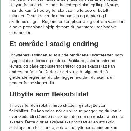
Utbytte fra utlandet er som hovedregel skattepliktig i Norge,
men du kan få fradrag for skatt som allerede er betalt i
utlandet. Dette krever dokumentasjon og oppføring i
skattemeldingen. Reglene er kompliserte, og det kan være lurt
å søke profesjonell hjelp dersom du har store utenlandske
eierandeler.
Et område i stadig endring
Utbyttebeskatningen er et av de områdene i skatteretten som
hyppigst diskuteres og endres. Politikere justerer satsene
jevnlig, og både oppjusteringsfaktor og selskapsskatt kan
endres fra år til år. Derfor er det viktig å følge med på
gjeldende regler når du planlegger hvordan du skal ta ut
penger fra selskapet ditt.
Utbytte som fleksibilitet
Til tross for den relativt høye skatten, gir utbytte stor
fleksibilitet. Du kan velge når du vil ta ut penger, og du kan la
overskudd bli stående i selskapet dersom du ønsker å utsette
skatten. Dette gjør at aksjeselskap fortsatt er en attraktiv
selskapsform for mange, selv om utbyttebeskatningen kan