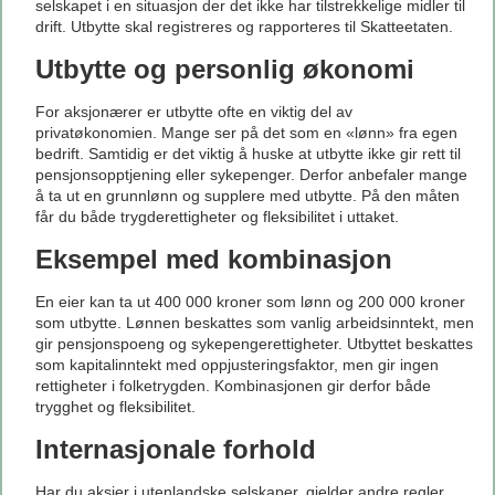
selskapet i en situasjon der det ikke har tilstrekkelige midler til
drift. Utbytte skal registreres og rapporteres til Skatteetaten.
Utbytte og personlig økonomi
For aksjonærer er utbytte ofte en viktig del av
privatøkonomien. Mange ser på det som en «lønn» fra egen
bedrift. Samtidig er det viktig å huske at utbytte ikke gir rett til
pensjonsopptjening eller sykepenger. Derfor anbefaler mange
å ta ut en grunnlønn og supplere med utbytte. På den måten
får du både trygderettigheter og fleksibilitet i uttaket.
Eksempel med kombinasjon
En eier kan ta ut 400 000 kroner som lønn og 200 000 kroner
som utbytte. Lønnen beskattes som vanlig arbeidsinntekt, men
gir pensjonspoeng og sykepengerettigheter. Utbyttet beskattes
som kapitalinntekt med oppjusteringsfaktor, men gir ingen
rettigheter i folketrygden. Kombinasjonen gir derfor både
trygghet og fleksibilitet.
Internasjonale forhold
Har du aksjer i utenlandske selskaper, gjelder andre regler.