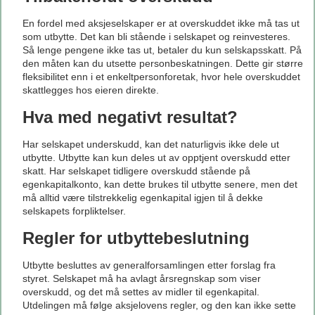
En fordel med aksjeselskaper er at overskuddet ikke må tas ut
som utbytte. Det kan bli stående i selskapet og reinvesteres.
Så lenge pengene ikke tas ut, betaler du kun selskapsskatt. På
den måten kan du utsette personbeskatningen. Dette gir større
fleksibilitet enn i et enkeltpersonforetak, hvor hele overskuddet
skattlegges hos eieren direkte.
Hva med negativt resultat?
Har selskapet underskudd, kan det naturligvis ikke dele ut
utbytte. Utbytte kan kun deles ut av opptjent overskudd etter
skatt. Har selskapet tidligere overskudd stående på
egenkapitalkonto, kan dette brukes til utbytte senere, men det
må alltid være tilstrekkelig egenkapital igjen til å dekke
selskapets forpliktelser.
Regler for utbyttebeslutning
Utbytte besluttes av generalforsamlingen etter forslag fra
styret. Selskapet må ha avlagt årsregnskap som viser
overskudd, og det må settes av midler til egenkapital.
Utdelingen må følge aksjelovens regler, og den kan ikke sette