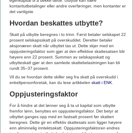
egenkapital til å dekke dette. Utbytte kan være
kontantutbetalinger eller andre overføringer, men kontanter er
det vanligste.
Hvordan beskattes utbytte?
Skatt på utbytte beregnes i to trinn. Først betaler selskapet 22
prosent selskapsskatt på overskuddet. Deretter betaler
aksjonæren skatt når utbyttet tas ut. Dette skjer med en
oppjusteringsfaktor som gjør at den effektive skattesatsen blir
høyere enn 22 prosent. Summen av selskapsskatt og
utbytteskatt gjør at den samlede skattebelastningen kan bli
rundt 35–37 prosent.
Vil du se hvordan dette skiller seg fra skatt på overskudd i
enkeltpersonforetak, kan du lese artikkelen
skatt i ENK
.
Oppjusteringsfaktor
For å hindre at det lønner seg å ta ut kapital som utbytte
fremfor lønn, benyttes en oppjusteringsfaktor. Det betyr at
utbyttet ganges opp med en fastsatt prosent før skatten
beregnes. Dette gir en effektiv skattesats som ligger høyere
enn alminnelig inntektsskatt. Oppjusteringsfaktoren endres