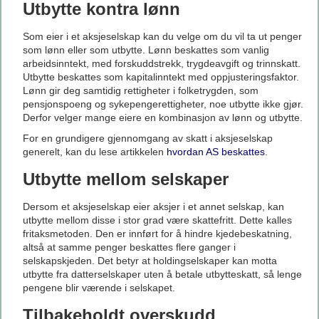
Utbytte kontra lønn
Som eier i et aksjeselskap kan du velge om du vil ta ut penger
som lønn eller som utbytte. Lønn beskattes som vanlig
arbeidsinntekt, med forskuddstrekk, trygdeavgift og trinnskatt.
Utbytte beskattes som kapitalinntekt med oppjusteringsfaktor.
Lønn gir deg samtidig rettigheter i folketrygden, som
pensjonspoeng og sykepengerettigheter, noe utbytte ikke gjør.
Derfor velger mange eiere en kombinasjon av lønn og utbytte.
For en grundigere gjennomgang av skatt i aksjeselskap
generelt, kan du lese artikkelen
hvordan AS beskattes
.
Utbytte mellom selskaper
Dersom et aksjeselskap eier aksjer i et annet selskap, kan
utbytte mellom disse i stor grad være skattefritt. Dette kalles
fritaksmetoden. Den er innført for å hindre kjedebeskatning,
altså at samme penger beskattes flere ganger i
selskapskjeden. Det betyr at holdingselskaper kan motta
utbytte fra datterselskaper uten å betale utbytteskatt, så lenge
pengene blir værende i selskapet.
Tilbakeholdt overskudd