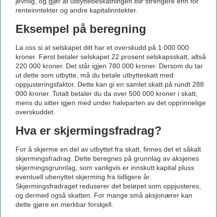
jevnlig, og gjør at utbyttebeskatningen blir strengere enn for
renteinntekter og andre kapitalinntekter.
Eksempel på beregning
La oss si at selskapet ditt har et overskudd på 1 000 000
kroner. Først betaler selskapet 22 prosent selskapsskatt, altså
220 000 kroner. Det står igjen 780 000 kroner. Dersom du tar
ut dette som utbytte, må du betale utbytteskatt med
oppjusteringsfaktor. Dette kan gi en samlet skatt på rundt 288
000 kroner. Totalt betaler du da over 500 000 kroner i skatt,
mens du sitter igjen med under halvparten av det opprinnelige
overskuddet.
Hva er skjermingsfradrag?
For å skjerme en del av utbyttet fra skatt, finnes det et såkalt
skjermingsfradrag. Dette beregnes på grunnlag av aksjenes
skjermingsgrunnlag, som vanligvis er innskutt kapital pluss
eventuell ubenyttet skjerming fra tidligere år.
Skjermingsfradraget reduserer det beløpet som oppjusteres,
og dermed også skatten. For mange små aksjonærer kan
dette gjøre en merkbar forskjell.