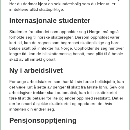
Har du derimot kjøpt en sekundærbolig som du leier ut, er
inntektene alltid skattepliktige.
Internasjonale studenter
Studenter fra utlandet som oppholder seg i Norge, må også
forholde seg til norske skatteregler. Dersom oppholdet varer
kort tid, kan de regnes som begrenset skattepliktige og bare
betale skatt på inntekter fra Norge. Oppholder de seg her over
lengre tid, kan de bli skattemessig bosatt, med plikt til å betale
skatt av all inntekt globalt.
Ny i arbeidslivet
For unge arbeidstakere som har fått sin første heltidsjobb, kan
det være lurt å sette av penger til skatt fra første lønn. Selv om
arbeidsgiver trekker skatt automatisk, kan feil i skattekortet
føre til at du betaler for lite og ender opp med restskatt. Det er
derfor smart å sjekke skattekortet og oppdatere det hvis
inntekten din endrer seg.
Pensjonsopptjening