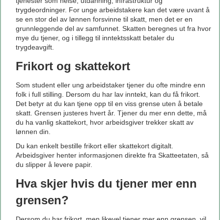
tjenester som helse, utdanning, infrastruktur og
trygdeordninger. For unge arbeidstakere kan det være uvant å
se en stor del av lønnen forsvinne til skatt, men det er en
grunnleggende del av samfunnet. Skatten beregnes ut fra hvor
mye du tjener, og i tillegg til inntektsskatt betaler du
trygdeavgift.
Frikort og skattekort
Som student eller ung arbeidstaker tjener du ofte mindre enn
folk i full stilling. Dersom du har lav inntekt, kan du få frikort.
Det betyr at du kan tjene opp til en viss grense uten å betale
skatt. Grensen justeres hvert år. Tjener du mer enn dette, må
du ha vanlig skattekort, hvor arbeidsgiver trekker skatt av
lønnen din.
Du kan enkelt bestille frikort eller skattekort digitalt.
Arbeidsgiver henter informasjonen direkte fra Skatteetaten, så
du slipper å levere papir.
Hva skjer hvis du tjener mer enn
grensen?
Dersom du har frikort, men likevel tjener mer enn grensen, vil