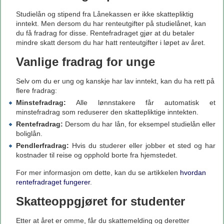
Studielån og stipend fra Lånekassen er ikke skattepliktig
inntekt. Men dersom du har renteutgifter på studielånet, kan
du få fradrag for disse. Rentefradraget gjør at du betaler
mindre skatt dersom du har hatt renteutgifter i løpet av året.
Vanlige fradrag for unge
Selv om du er ung og kanskje har lav inntekt, kan du ha rett på
flere fradrag:
Minstefradrag:
Alle lønnstakere får automatisk et
minstefradrag som reduserer den skattepliktige inntekten.
Rentefradrag:
Dersom du har lån, for eksempel studielån eller
boliglån.
Pendlerfradrag:
Hvis du studerer eller jobber et sted og har
kostnader til reise og opphold borte fra hjemstedet.
For mer informasjon om dette, kan du se artikkelen
hvordan
rentefradraget fungerer
.
Skatteoppgjøret for studenter
Etter at året er omme, får du skattemelding og deretter