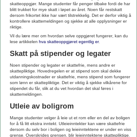
skatteoppgjør. Mange studenter får penger tilbake fordi de har
blitt trukket for mye skatt i løpet av året. Noen får restskatt
dersom frikortet ikke har vært tilstrekkelig. Det er derfor viktig å
kontrollere skattemeldingen og sjekke at alle opplysninger er
riktige.
Vil du lære mer om hvordan selve oppgjøret fungerer, kan du
lese artikkelen
hva skatteoppgjøret egentlig er
.
Skatt på stipender og legater
Noen stipender og legater er skattefrie, mens andre er
skattepliktige. Hovedregelen er at stipend som skal dekke
utdanningskostnader er skattefrie, mens stipend som fungerer
som lønn er skattepliktige. Det er viktig å sjekke vilkårene for
stipendet du får, slik at du vet hvordan det skal føres i
skattemeldingen.
Utleie av boligrom
Mange studenter velger å leie ut et rom eller en del av boligen
for å få litt ekstra inntekt. Utleieinntekter kan være skattefrie
dersom du selv bor i boligen og leieinntektene er under en viss
grense. Overskrides grensen, blir leieinntektene skattepliktige.