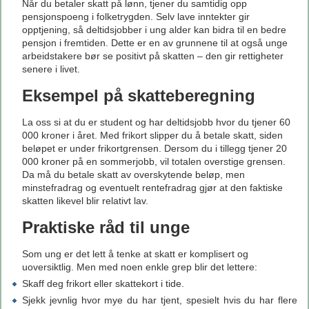
Når du betaler skatt på lønn, tjener du samtidig opp
pensjonspoeng i folketrygden. Selv lave inntekter gir
opptjening, så deltidsjobber i ung alder kan bidra til en bedre
pensjon i fremtiden. Dette er en av grunnene til at også unge
arbeidstakere bør se positivt på skatten – den gir rettigheter
senere i livet.
Eksempel på skatteberegning
La oss si at du er student og har deltidsjobb hvor du tjener 60
000 kroner i året. Med frikort slipper du å betale skatt, siden
beløpet er under frikortgrensen. Dersom du i tillegg tjener 20
000 kroner på en sommerjobb, vil totalen overstige grensen.
Da må du betale skatt av overskytende beløp, men
minstefradrag og eventuelt rentefradrag gjør at den faktiske
skatten likevel blir relativt lav.
Praktiske råd til unge
Som ung er det lett å tenke at skatt er komplisert og
uoversiktlig. Men med noen enkle grep blir det lettere:
Skaff deg frikort eller skattekort i tide.
Sjekk jevnlig hvor mye du har tjent, spesielt hvis du har flere