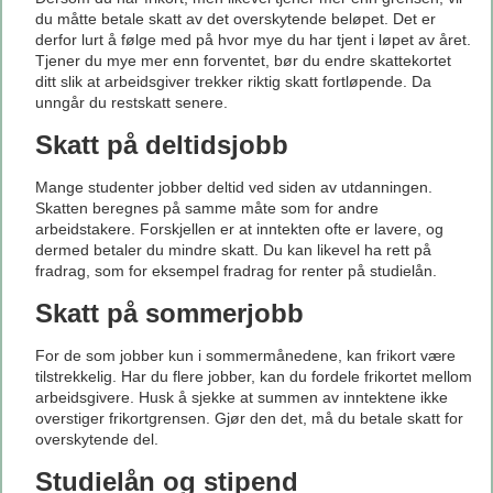
du måtte betale skatt av det overskytende beløpet. Det er
derfor lurt å følge med på hvor mye du har tjent i løpet av året.
Tjener du mye mer enn forventet, bør du endre skattekortet
ditt slik at arbeidsgiver trekker riktig skatt fortløpende. Da
unngår du restskatt senere.
Skatt på deltidsjobb
Mange studenter jobber deltid ved siden av utdanningen.
Skatten beregnes på samme måte som for andre
arbeidstakere. Forskjellen er at inntekten ofte er lavere, og
dermed betaler du mindre skatt. Du kan likevel ha rett på
fradrag, som for eksempel fradrag for renter på studielån.
Skatt på sommerjobb
For de som jobber kun i sommermånedene, kan frikort være
tilstrekkelig. Har du flere jobber, kan du fordele frikortet mellom
arbeidsgivere. Husk å sjekke at summen av inntektene ikke
overstiger frikortgrensen. Gjør den det, må du betale skatt for
overskytende del.
Studielån og stipend