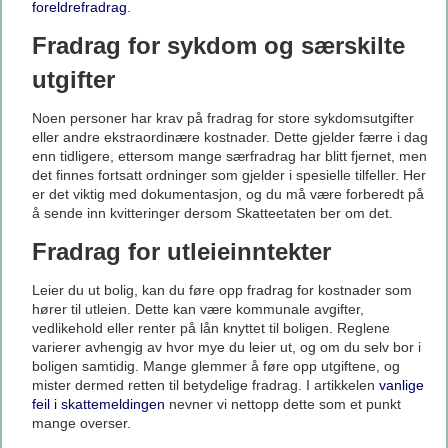
foreldrefradrag
.
Fradrag for sykdom og særskilte
utgifter
Noen personer har krav på fradrag for store sykdomsutgifter
eller andre ekstraordinære kostnader. Dette gjelder færre i dag
enn tidligere, ettersom mange særfradrag har blitt fjernet, men
det finnes fortsatt ordninger som gjelder i spesielle tilfeller. Her
er det viktig med dokumentasjon, og du må være forberedt på
å sende inn kvitteringer dersom Skatteetaten ber om det.
Fradrag for utleieinntekter
Leier du ut bolig, kan du føre opp fradrag for kostnader som
hører til utleien. Dette kan være kommunale avgifter,
vedlikehold eller renter på lån knyttet til boligen. Reglene
varierer avhengig av hvor mye du leier ut, og om du selv bor i
boligen samtidig. Mange glemmer å føre opp utgiftene, og
mister dermed retten til betydelige fradrag. I artikkelen
vanlige
feil i skattemeldingen
nevner vi nettopp dette som et punkt
mange overser.