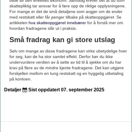
bilde av den enkeltes økonomi. Samtidig krever det at du som
skattepliktig tar ansvar for å føre opp de riktige opplysningene.
For mange er det de små detaljene som avgjør om de ender
med restskatt eller får penger tilbake på skatteoppgjøret. Se
artikkelen
hva skatteoppgjøret innebærer
for å forstå mer om
hvordan fradragene slår ut i praksis.
Små fradrag kan gi store utslag
Selv om mange av disse fradragene kan virke ubetydelige hver
for seg, kan de ha stor samlet effekt. Derfor bør du ikke
undervurdere verdien av å sette av tid til å sjekke om du har
krav på flere av de mindre kjente fradragene. Det kan utgjøre
forskjellen mellom en tung restskatt og en hyggelig utbetaling
på kontoen.
Detaljer
Sist oppdatert 07. september 2025