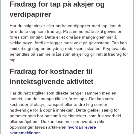
Fradrag for tap på aksjer og
verdipapirer
Har du solgt aksjer eller andre verdipapirer med tap, kan du
føre dette opp som fradrag. På samme måte skal gevinster
føres som inntekt. Dette er et område mange glemmer å
sjekke nøye, fordi de legger mest vekt på gevinstene. Tap kan
imidlertid gi deg en betydelig reduksjon i skatten. Kryptovaluta
behandles på samme måte som aksjer og gir rett til fradrag for
tap.
Fradrag for kostnader til
inntektsgivende aktivitet
Har du hatt utgifter som direkte henger sammen med en
inntekt, kan de i mange tilfeller føres opp. Det kan være
kostnader til utstyr, transport eller andre ting som er
nødvendige for å oppnå inntekten. Dette gjelder særlig for
personer som har hatt små sideinntekter, som frilansarbeid
eller småjobber. Du kan lese mer om hvordan slike
opplysninger føres i artikkelen
hvordan levere
skattemeldingen
.