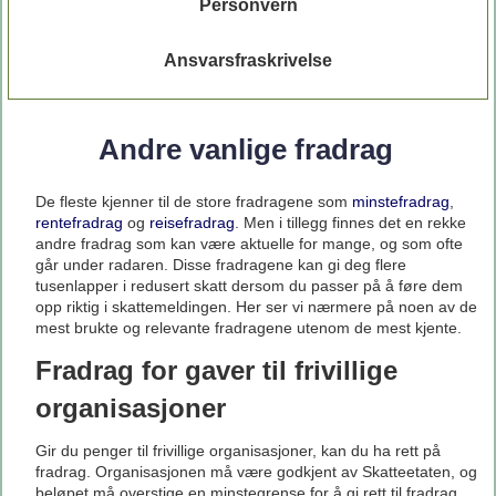
Personvern
Ansvarsfraskrivelse
Andre vanlige fradrag
De fleste kjenner til de store fradragene som
minstefradrag
,
rentefradrag
og
reisefradrag
. Men i tillegg finnes det en rekke
andre fradrag som kan være aktuelle for mange, og som ofte
går under radaren. Disse fradragene kan gi deg flere
tusenlapper i redusert skatt dersom du passer på å føre dem
opp riktig i skattemeldingen. Her ser vi nærmere på noen av de
mest brukte og relevante fradragene utenom de mest kjente.
Fradrag for gaver til frivillige
organisasjoner
Gir du penger til frivillige organisasjoner, kan du ha rett på
fradrag. Organisasjonen må være godkjent av Skatteetaten, og
beløpet må overstige en minstegrense for å gi rett til fradrag.